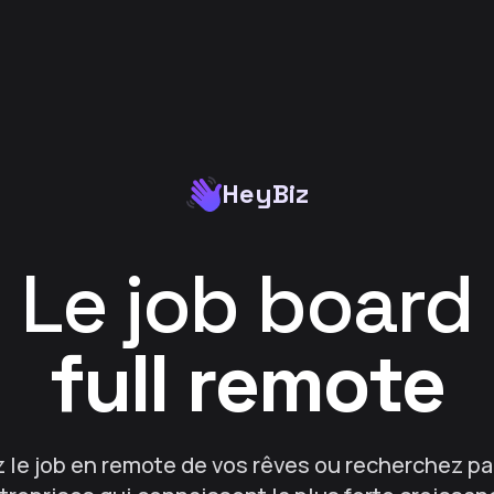
HeyBiz
Le job board
full remote
 le job en remote de vos rêves ou recherchez pa