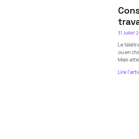
Cons
trav
31 Juillet 
Le télétr
ou en cha
Mais atten
Lire l'art