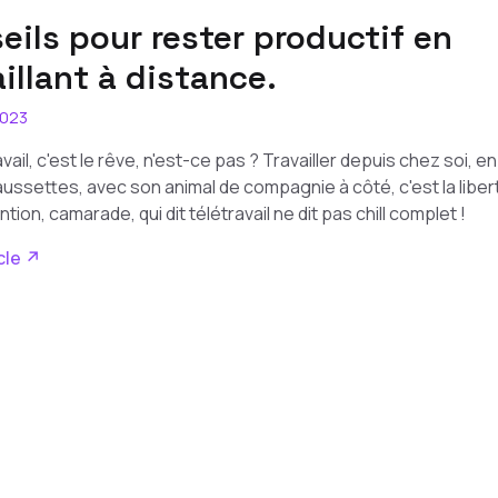
eils pour rester productif en
aillant à distance.
2023
avail, c'est le rêve, n'est-ce pas ? Travailler depuis chez soi, e
ussettes, avec son animal de compagnie à côté, c'est la libert
tion, camarade, qui dit télétravail ne dit pas chill complet !
icle ↗