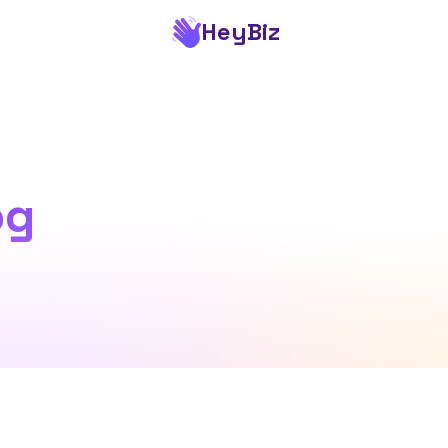
HeyBiz
og